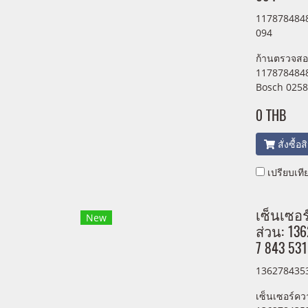
1178784848
094
ก้านตรวจสอ
1178784848
Bosch 0258
0 THB
สั่งซื้อ
เปรียบเที
เซ็นเซอ
New
ส่วน: 13
7 843 531
1362784353
เซ็นเซอร์คว