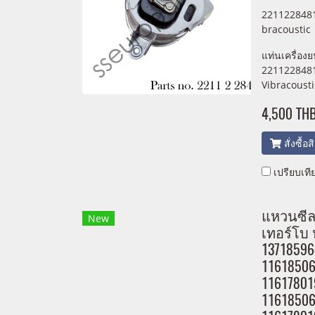
2211228481
bracoustic
แท่นเครื่อง
2211228481
Vibracousti
4,500 TH
สั่งซื้อ
เปรียบเที
แหวนซีลท
New
เทอร์โบ 
13718596
11618506
11617801
11618506