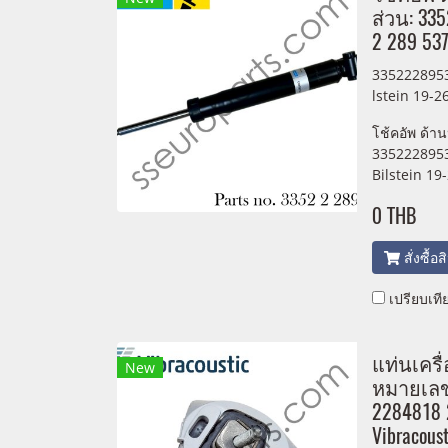
ส่วน: 33
2 289 537
3352228953
lstein 19-2
โช้คอัพ ด้า
3352228953
Bilstein 19
0 THB
สั่งซื้อ
เปรียบเที
แท่นเครื
New
หมายเลขช
2284818 
Vibracoust