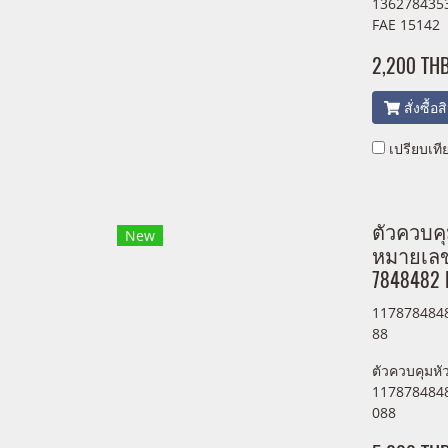
1362784353
FAE 15142
2,200 TH
สั่งซื้อ
เปรียบเที
ตัวควบค
New
หมายเลขช
7848482 
1178784848
88
ตัวควบคุมหั
1178784848
088