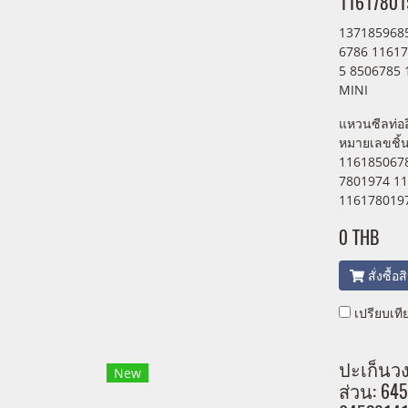
11617801
137185968
6786 1161
5 8506785
MINI
แหวนซีลท่ออ
หมายเลขชิ้
116185067
7801974 1
116178019
0 THB
สั่งซื้อ
เปรียบเที
ปะเก็นว
New
ส่วน: 64