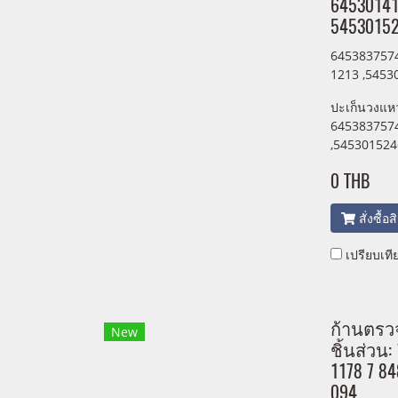
64530141
54530152
6453837574
1213 ,5453
ปะเก็นวงแห
645383757
,545301524
0 THB
สั่งซื้อ
เปรียบเที
ก้านตรว
New
ชิ้นส่วน
1178 7 84
094