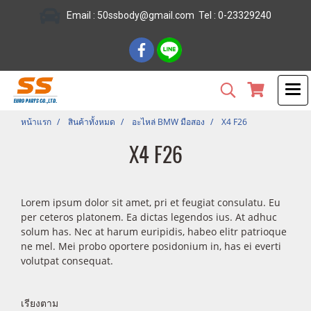
Email :
50ssbody@gmail.com
Tel
: 0-23329240
หน้าแรก
สินค้าทั้งหมด
อะไหล่ BMW มือสอง
X4 F26
X4 F26
Lorem ipsum dolor sit amet, pri et feugiat consulatu. Eu
per ceteros platonem. Ea dictas legendos ius. At adhuc
solum has. Nec at harum euripidis, habeo elitr patrioque
ne mel. Mei probo oportere posidonium in, has ei everti
volutpat consequat.
เรียงตาม