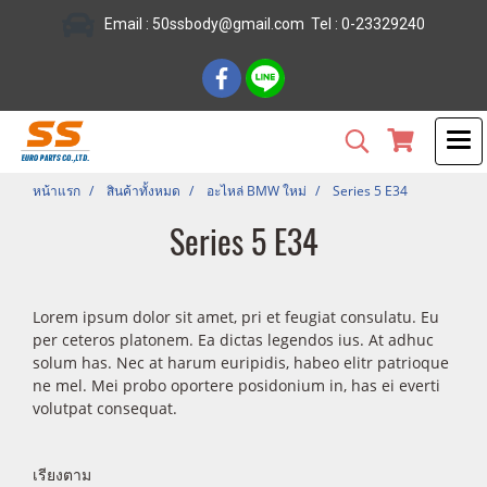
Email :
50ssbody@gmail.com
Tel
: 0-23329240
หน้าแรก
สินค้าทั้งหมด
อะไหล่ BMW ใหม่
Series 5 E34
Series 5 E34
Lorem ipsum dolor sit amet, pri et feugiat consulatu. Eu
per ceteros platonem. Ea dictas legendos ius. At adhuc
solum has. Nec at harum euripidis, habeo elitr patrioque
ne mel. Mei probo oportere posidonium in, has ei everti
volutpat consequat.
เรียงตาม