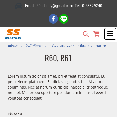
Email :
50ssbody@gmail.com
Tel
: 0-23329240
หน้าแรก
สินค้าทั้งหมด
อะไหล่ MINI COOPER มือสอง
R60, R61
R60, R61
Lorem ipsum dolor sit amet, pri et feugiat consulatu. Eu
per ceteros platonem. Ea dictas legendos ius. At adhuc
solum has. Nec at harum euripidis, habeo elitr patrioque
ne mel. Mei probo oportere posidonium in, has ei everti
volutpat consequat.
เรียงตาม