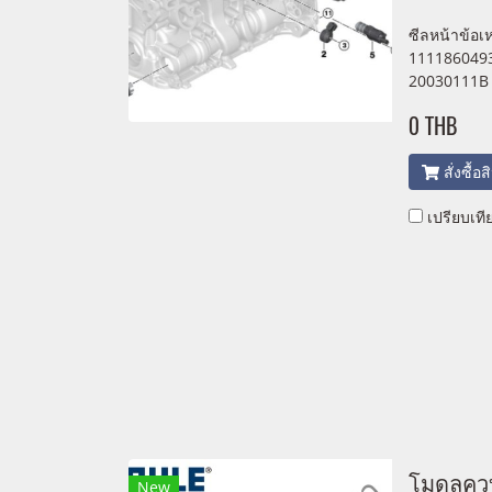
ซีลหน้าข้อเห
1111860493
20030111B
0 THB
สั่งซื้อ
เปรียบเที
โมดูลคว
New