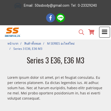
Email :
50ssbody@gmail.com
Tel
: 0-23329240
หน้าแรก
สินค้าทั้งหมด
M SERIES อะไหล่ใหม่
Series 3 E36, E36 M3
Series 3 E36, E36 M3
Lorem ipsum dolor sit amet, pri et feugiat consulatu. Eu
per ceteros platonem. Ea dictas legendos ius. At adhuc
solum has. Nec at harum euripidis, habeo elitr patrioque
ne mel. Mei probo oportere posidonium in, has ei everti
volutpat consequat.