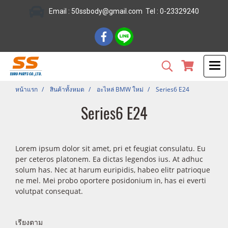
Email :
50ssbody@gmail.com
Tel
: 0-23329240
หน้าแรก
สินค้าทั้งหมด
อะไหล่ BMW ใหม่
Series6 E24
Series6 E24
Lorem ipsum dolor sit amet, pri et feugiat consulatu. Eu
per ceteros platonem. Ea dictas legendos ius. At adhuc
solum has. Nec at harum euripidis, habeo elitr patrioque
ne mel. Mei probo oportere posidonium in, has ei everti
volutpat consequat.
เรียงตาม