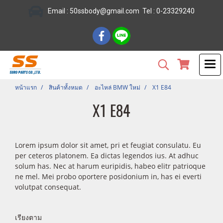
Email :
50ssbody@gmail.com
Tel
: 0-23329240
หน้าแรก
สินค้าทั้งหมด
อะไหล่ BMW ใหม่
X1 E84
X1 E84
Lorem ipsum dolor sit amet, pri et feugiat consulatu. Eu
per ceteros platonem. Ea dictas legendos ius. At adhuc
solum has. Nec at harum euripidis, habeo elitr patrioque
ne mel. Mei probo oportere posidonium in, has ei everti
volutpat consequat.
เรียงตาม