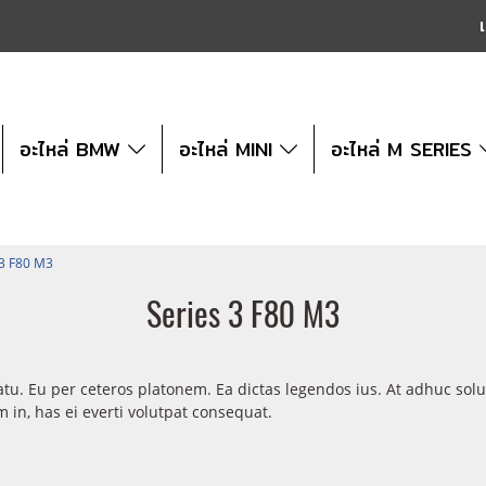
เ
อะไหล่ BMW
อะไหล่ MINI
อะไหล่ M SERIES
 3 F80 M3
Series 3 F80 M3
atu. Eu per ceteros platonem. Ea dictas legendos ius. At adhuc sol
in, has ei everti volutpat consequat.