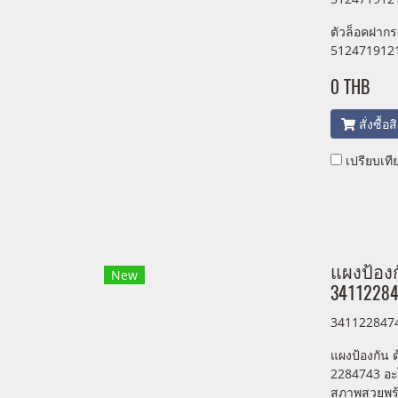
ตัวล็อคฝากร
512471912
0 THB
สั่งซื้อ
เปรียบเที
แผงป้องก
New
34112284
341122847
แผงป้องกัน
2284743 อะ
สภาพสวยพร้