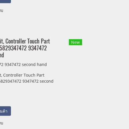
ยบ
it, Controller Touch Part
New
65829347472 9347472
nd
72 9347472 second hand
t, Controller Touch Part
5829347472 9347472 second
สินค้า
ยบ