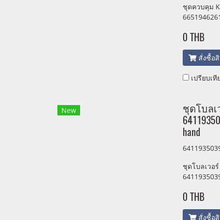
ชุดควบคุม K
665194626
0 THB
สั่งซื้อ
เปรียบเที
ชุดโบลเว
New
64119350
hand
641193503
ชุดโบลเวอร์
641193503
0 THB
สั่งซื้อ