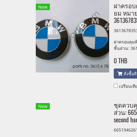
ฝาครอบด
New
ยม หมาย
36136783
361367835
ฝาครอบดุมล
ชิ้นส่วน: 3
0 THB
สั่งซื้อ
เปรียบเที
ชุดควบคุ
New
ส่วน: 66
second ha
665194626