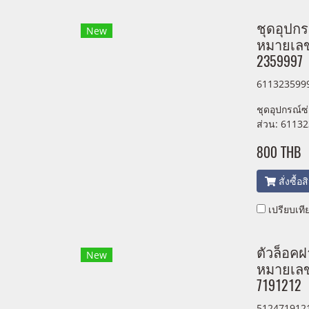
ชุดอุปกร
New
หมายเลขช
2359997
611323599
ชุดอุปกรณ์ซ
ส่วน: 6113
800 THB
สั่งซื้อ
เปรียบเที
ตัวล็อค
New
หมายเลขช
7191212
512471912