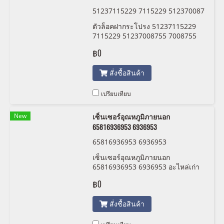
51237115229 7115229 512370087
55 7008755
ตัวล็อคฝากระโปรง 51237115229
7115229 51237008755 7008755
฿0
สั่งซื้อสินค้า
เปรียบเทียบ
New
เซ็นเซอร์อุณหภูมิภายนอก
65816936953 6936953
65816936953 6936953
เซ็นเซอร์อุณหภูมิภายนอก
65816936953 6936953 อะไหล่เก่า
สำหรับรถ bm และ mini สภาพสวย
฿0
พร้อมใช้งาน
สั่งซื้อสินค้า