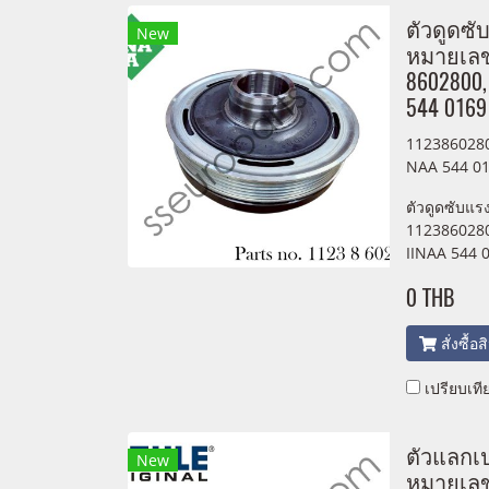
ตัวดูดซั
New
หมายเลขช
8602800,
544 0169
1123860280
NAA 544 01
ตัวดูดซับแร
1123860280
IINAA 544 
0 THB
สั่งซื้อ
เปรียบเที
ตัวแลกเ
New
หมายเลขช