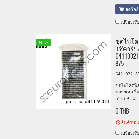
สั่งซื้อ
เปรียบเที
ชุดไมโคร
New
ใช้คาร์บ
64119321
875
641193218
ชุดไมโครฟิล
หมายเลขชิ้
5113 9 803
0 THB
สินค้าหม
เปรียบเที