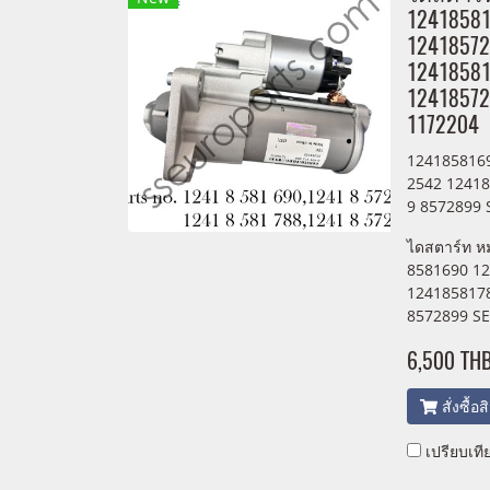
1241858
12418572
12418581
12418572
1172204
124185816
2542 1241
9 8572899 
ไดสตาร์ท ห
8581690 1
124185817
8572899 SE
6,500 TH
สั่งซื้อ
เปรียบเที