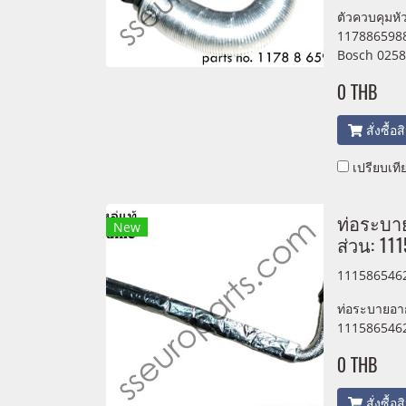
ตัวควบคุมหั
1178865988
Bosch 0258
0 THB
สั่งซื้อ
เปรียบเที
ท่อระบา
New
ส่วน: 11
111586546
ท่อระบายอา
1115865462
0 THB
สั่งซื้อ