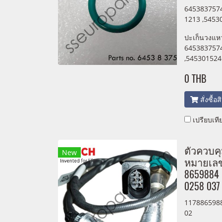
6453837574
1213 ,5453
ปะเก็นวงแห
645383757
,545301524
0 THB
สั่งซื้อ
เปรียบเที
ตัวควบค
New
หมายเลขช
8659884 
0258 037
1178865988
02