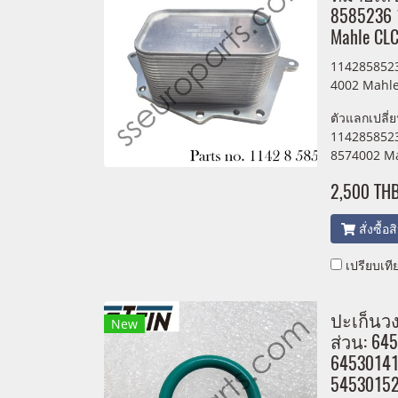
8585236 
Mahle CL
114285852
4002 Mahl
ตัวแลกเปลี่
1142858523
8574002 M
2,500 TH
สั่งซื้อ
เปรียบเที
ปะเก็นว
New
ส่วน: 64
64530141
54530152