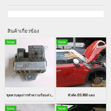
สินค้าเกี่ยวข้อง
New
New
ชุดควบคุมการทำความร้อนล่วงหน้า หมายเลขชิ้นส่วน: 12218514120 8514120
หัวตัด มินิ R60 แดง
New
New