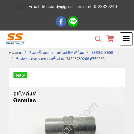
Email :
50ssbody@gmail.com
Tel
: 0-23329240
หน้าแรก
สินค้าทั้งหมด
อะไหล่ BMW ใหม่
SERIES 5 E60
ข้อต่อท่อเบรค หมายเลขชิ้นส่วน: 34326759268 6759268
New