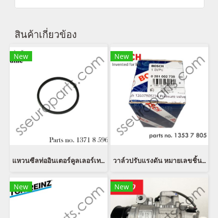
สินค้าเกี่ยวข้อง
New
New
แหวนซีลท่ออินเตอร์คูลเลอร์เทอร์โบ หมายเลขชิ้นส่วน: 13718596850 8596850 11618506786 8506786 11617801974 7801974 11618506785 8506785 11617801971 7801971
วาล์วปรับแรงดัน หมายเลขชิ้นส่วน: 13537805734 7805734 1353 7 805 734 Bosch 0281 002 738
New
New