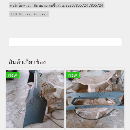
แอร์แบ็คพวงมาลัย หมายเลขชิ้นส่วน: 32307855724 7855724
32307855723 7855723
สินค้าเกี่ยวข้อง
New
New