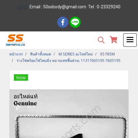
Email :
50ssbody@gmail.com
Tel
: 0-23329240
หน้าแรก
สินค้าทั้งหมด
M SERIES อะไหล่ใหม่
X5 F85M
รางโซ่พร้อมโซ่ไทมมิ่ง หมายเลขชิ้นส่วน: 11317605195 7605195
New