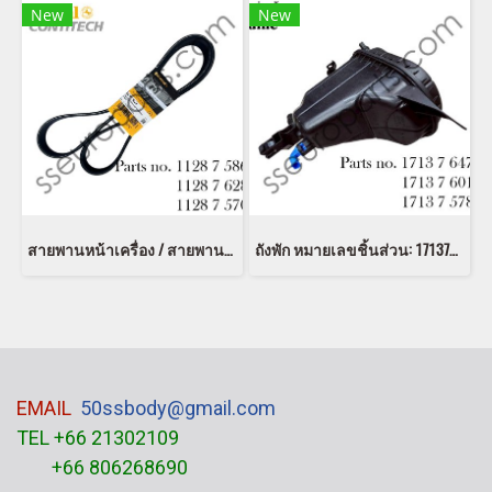
New
New
สายพานหน้าเครื่อง / สายพานไดชาร์จ หมายเลขชิ้นส่วน: 11287586901 7586901 11287628279 7628279 11287570232 7570232 Continental 8 DPK 1827
ถังพัก หมายเลขชิ้นส่วน: 17137647284 7647284 17137601950 7601950 17137578439 7578439
EMAIL
50ssbody@gmail.com
TEL +66 21302109
+66 806268690