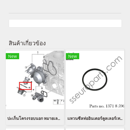
สินค้าเกี่ยวข้อง
New
New
ปะเก็นโครงรอบนอก หมายเลขชิ้นส่วน: 11517806975 7806975 5147 7 320 564
แหวนซีลท่ออินเตอร์คูลเลอร์เทอร์โบ หมายเลขชิ้นส่วน: 13718596850 8596850 11618506786 8506786 11617801974 7801974 11618506785 8506785 11617801971 7801971