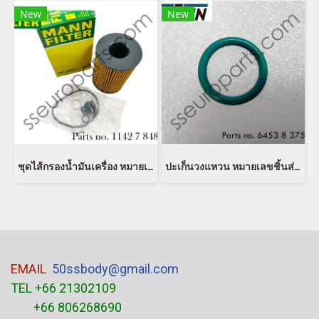
New
New
ชุดไส้กรองน้ำมันเครื่อง หมายเลขชิ้นส่วน: 11427848321 7848321 11427583220 7583220 Mann Filter HU 8007 z KIT
ปะเก็นวงแหวน หมายเลขชิ้นส่วน: 64538375742 8375742 64530141213 0141213 54530152467 0152467 EUSTEIN
EMAIL
50ssbody@gmail.com
TEL +66 21302109
+66 806268690