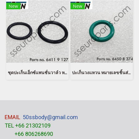
New
New
ชุดปะเก็นเอ็กซ์แพนชั่นวาล์ว หมายเลขชิ้นส่วน: 64119127185 9127185 EUSTEIN
ปะเก็นวงแหวน หมายเลขชิ้นส่วน: 64508374959 8374959 64500141232 0141232 64500152466 0152466 EUSTEIN
EMAIL
50ssbody@gmail.com
TEL +66 21302109
+66 806268690