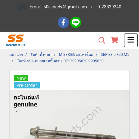
Email :
50ssbody@gmail.com
Tel
: 0-23329240
หน้าแรก
สินค้าทั้งหมด
M SERIES อะไหล่ใหม่
SERIES 5 F90 M5
โบลท์ ASA หมายเลขชิ้นส่วน: 07129905830 9905830
New
Pre-Order