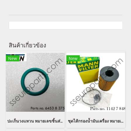
สินค้าเกี่ยวข้อง
New
New
ปะเก็นวงแหวน หมายเลขชิ้นส่วน: 64538375742 8375742 64530141213 0141213 54530152467 0152467 EUSTEIN
ชุดไส้กรองน้ำมันเครื่อง หมายเลขชิ้นส่วน: 11427848321 7848321 11427583220 7583220 Mann Filter HU 8007 z KIT