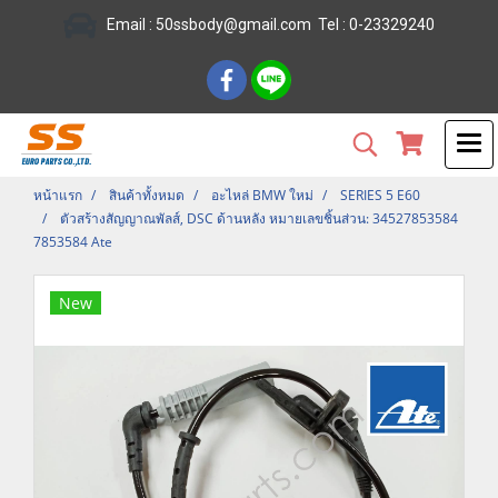
Email :
50ssbody@gmail.com
Tel
: 0-23329240
หน้าแรก
สินค้าทั้งหมด
อะไหล่ BMW ใหม่
SERIES 5 E60
ตัวสร้างสัญญาณพัลส์, DSC ด้านหลัง หมายเลขชิ้นส่วน: 34527853584
7853584 Ate
New