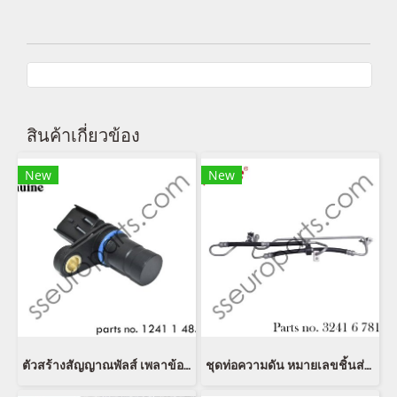
สินค้าเกี่ยวข้อง
New
New
ตัวสร้างสัญญาณพัลส์ เพลาข้อเหวี่ยง หมายเลขชิ้นส่วน: 12411485844 1485844 1241 1 485 844 MINI
ชุดท่อความดัน หมายเลขชิ้นส่วน: 32416781786 6781786 3241761858 6761858 32416754496 6754496 Bapmic BF0318390002