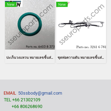
New
New
ปะเก็นวงแหวน หมายเลขชิ้นส่วน: 64538375742 8375742 64530141213 0141213 54530152467 0152467 EUSTEIN
ชุดท่อความดัน หมายเลขชิ้นส่วน: 32416781786 6781786 32416761858 6761858 32416754496 6754496 Bapmic BF0318390002
EMAIL
50ssbody@gmail.com
TEL +66 21302109
+66 806268690