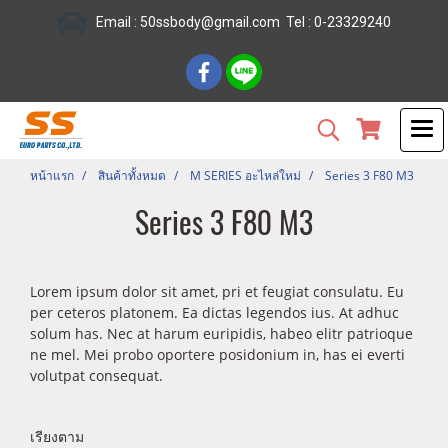
Email :
50ssbody@gmail.com
Tel
: 0-23329240
หน้าแรก
สินค้าทั้งหมด
M SERIES อะไหล่ใหม่
Series 3 F80 M3
Series 3 F80 M3
Lorem ipsum dolor sit amet, pri et feugiat consulatu. Eu
per ceteros platonem. Ea dictas legendos ius. At adhuc
solum has. Nec at harum euripidis, habeo elitr patrioque
ne mel. Mei probo oportere posidonium in, has ei everti
volutpat consequat.
เรียงตาม